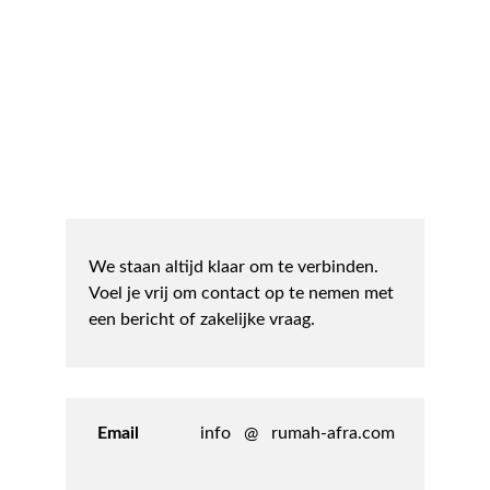
We staan altijd klaar om te verbinden. 
Voel je vrij om contact op te nemen met 
een bericht of zakelijke vraag.
Artistieke leiding, Afra Ernst
Email
Zakelijke leiding, Christiaan Uytdehaage 
info   @   rumah-afra.com